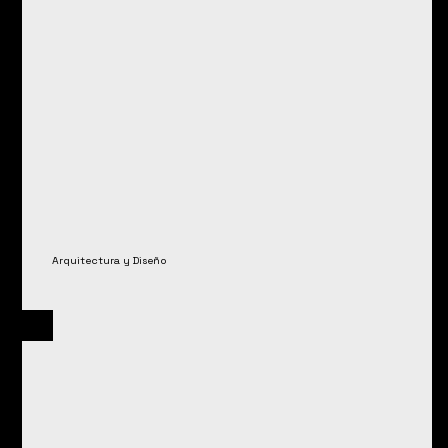
especializado en el diseño y
ejecución de proyectos de
viviendas particulares y
personalizadas, atendiendo a sus
expectativas y
necesidades específicas.
Arquitectura y Diseño
R
2
O