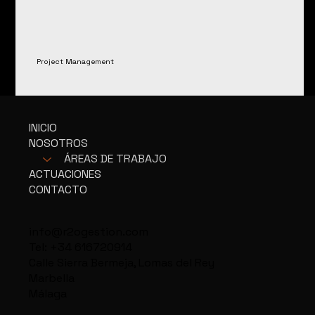
Project Management
INICIO
NOSOTROS
ÁREAS DE TRABAJO
ACTUACIONES
CONTACTO
info@r2ogestion.com
Tel: +34 616720914
Calle Sierra Bermeja, Lomas del Rey
Marbella
Málaga